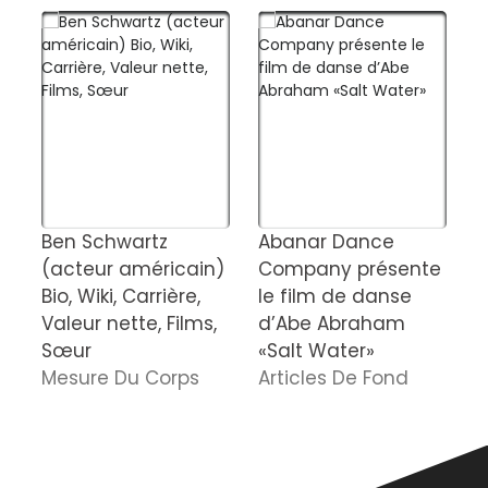
Ben Schwartz
Abanar Dance
S
(acteur américain)
Company présente
(
Bio, Wiki, Carrière,
le film de danse
S
Valeur nette, Films,
d’Abe Abraham
W
Sœur
«Salt Water»
C
Mesure Du Corps
Articles De Fond
T
M